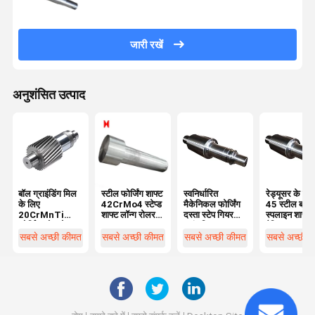
जारी रखें
अनुशंसित उत्पाद
बॉल ग्राइंडिंग मिल
स्टील फोर्जिंग शाफ्ट
स्वनिर्धारित
रेड्यूसर के लि
के लिए
42CrMo4 स्टेप्ड
मैकेनिकल फोर्जिंग
45 स्टील बॉल
20CrMnTi
शाफ्ट लॉन्ग रोलर
दस्ता स्टेप गियर
स्पलाइन शाफ्ट
फोर्जिंग खोखले
शाफ्ट
ट्रांसमिशन ड्राइव
रैखिक शाफ्ट:
स्टील दस्ता ब्लैक
दस्ता
सबसे अच्छी कीमत
सबसे अच्छी कीमत
सबसे अच्छी कीमत
सबसे अच्छी 
मॉड्यूल 3