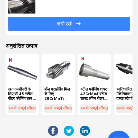
जारी रखें
अनुशंसित उत्पाद
खनन मशीनरी के
बॉल ग्राइंडिंग मिल
स्टील फोर्जिंग शाफ्ट
स्वनिर्धारित
लिए सी 45 स्टील
के लिए
42CrMo4 स्टेप्ड
मैकेनिकल फोर्ज
सेंटर फोर्जिंग शाफ्ट
20CrMnTi
शाफ्ट लॉन्ग रोलर
दस्ता स्टेप गिय
1000 लंबाई
फोर्जिंग खोखले
शाफ्ट
ट्रांसमिशन ड्र
स्टील दस्ता ब्लैक
दस्ता
सबसे अच्छी कीमत
सबसे अच्छी कीमत
सबसे अच्छी कीमत
सबसे अच्छी 
मॉड्यूल 3