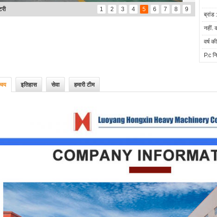
्टरी
1
2
3
4
5
6
7
8
9
ब्रांड :
नहीं. 
वर्ष क
P.c नि
िचय
इतिहास
सेवा
हमारी टीम