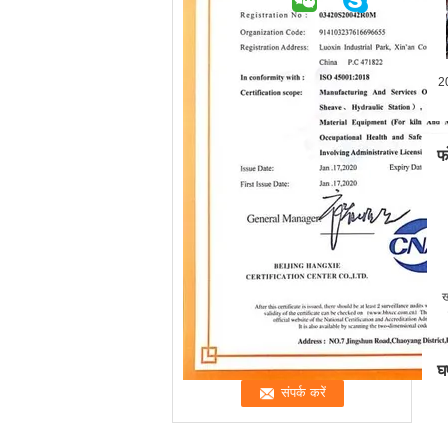
20
फो
ख
घ