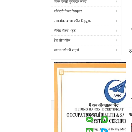
एकल रस्सी घुमावदार लहरा
प्लैनेटरी गियर रिड्यूसर
समानांतर दस्ता स्पीड रिड्यूसर
सीमेंट रोटरी भट्ठा
हेड शीव व्हील
खनन मशीनरी पार्ट्स
स
मैं अब ऑनलाइन चैट
कर रहा हूँ
फो