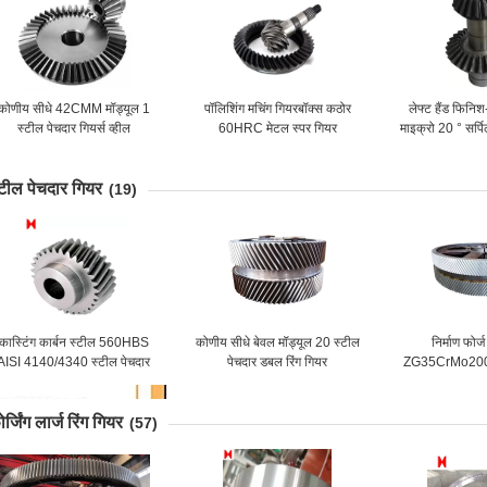
कोणीय सीधे 42CMM मॉड्यूल 1
पॉलिशिंग मचिंग गियरबॉक्स कठोर
लेफ्ट हैंड फिनि
स्टील पेचदार गियर्स व्हील
60HRC मेटल स्पर गियर
माइक्रो 20 ° सर्प
बेवल 
्टील पेचदार गियर
(19)
कास्टिंग कार्बन स्टील 560HBS
कोणीय सीधे बेवल मॉड्यूल 20 स्टील
निर्माण फोर्
AISI 4140/4340 स्टील पेचदार
पेचदार डबल रिंग गियर
ZG35CrMo2000
पिनियन गियर
स्टील बड़े ह
र्जिंग लार्ज रिंग गियर
(57)