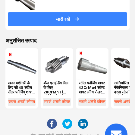
जारी रखें
अनुशंसित उत्पाद
खनन मशीनरी के
बॉल ग्राइंडिंग मिल
स्टील फोर्जिंग शाफ्ट
स्वनिर्धारित
लिए सी 45 स्टील
के लिए
42CrMo4 स्टेप्ड
मैकेनिकल फोर्ज
सेंटर फोर्जिंग शाफ्ट
20CrMnTi
शाफ्ट लॉन्ग रोलर
दस्ता स्टेप गिय
1000 लंबाई
फोर्जिंग खोखले
शाफ्ट
ट्रांसमिशन ड्र
स्टील दस्ता ब्लैक
दस्ता
सबसे अच्छी कीमत
सबसे अच्छी कीमत
सबसे अच्छी कीमत
सबसे अच्छी 
मॉड्यूल 3