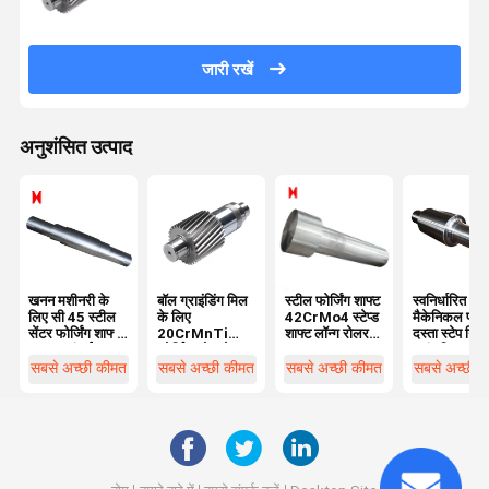
जारी रखें
अनुशंसित उत्पाद
खनन मशीनरी के
बॉल ग्राइंडिंग मिल
स्टील फोर्जिंग शाफ्ट
स्वनिर्धारित
लिए सी 45 स्टील
के लिए
42CrMo4 स्टेप्ड
मैकेनिकल फोर्ज
सेंटर फोर्जिंग शाफ्ट
20CrMnTi
शाफ्ट लॉन्ग रोलर
दस्ता स्टेप गिय
1000 लंबाई
फोर्जिंग खोखले
शाफ्ट
ट्रांसमिशन ड्र
स्टील दस्ता ब्लैक
दस्ता
सबसे अच्छी कीमत
सबसे अच्छी कीमत
सबसे अच्छी कीमत
सबसे अच्छी 
मॉड्यूल 3