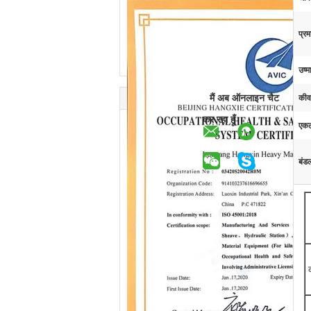
प्रम
उष्म
मैं अब ऑनलाइन चैट
कीवर
कर रहा हूँ
एकल
बंड