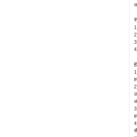
आ
स
1
2
3
4
ह
1
ह
2
उ
औ
3
ह
4
स