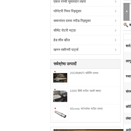
एकल रस्सी घुमावदार लहरा
प्लैनेटरी गियर रिड्यूसर
समानांतर दस्ता स्पीड रिड्यूसर
ब
सीमेंट रोटरी भट्ठा
हेड शीव व्हील
शर्त
खनन मशीनरी पार्ट्स
लागू
सर्वश्रेष्ठ उत्पादों
20CRMNTI फोर्जिंग दस्ता
स्था
1000 मिमी स्टील जाली शाफ्ट
संर
कोटि
40crmo स्टेनलेस स्टील दस्ता
लंबा
आवे