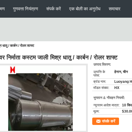
रमण
गुणवत्ता नियंत्रण
संपर्क करें
एक बोली का अनुरोध
समाचार
र धातु / कार्बन / रोलर शाफ्ट
ेवर निर्माता कस्टम जाली मिश्र धातु / कार्बन / रोलर शाफ्ट
उत्पाद विवरण:
उत्पत्ति के
हेनान, चीन
प्लेस:
ब्रांड नाम:
Luoyang H
मॉडल संख्या:
HX
भुगतान & नौवहन नियमों:
न्यूनतम आदेश मात्रा:
10 किल
मूल्य:
$30.0
संपर्क करें