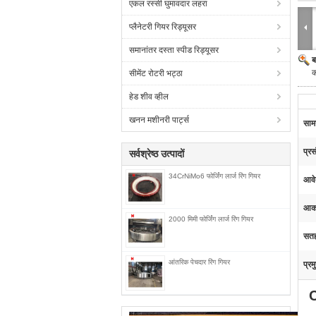
एकल रस्सी घुमावदार लहरा
प्लैनेटरी गियर रिड्यूसर
समानांतर दस्ता स्पीड रिड्यूसर
ब
क
सीमेंट रोटरी भट्ठा
हेड शीव व्हील
खनन मशीनरी पार्ट्स
सामग
प्र
सर्वश्रेष्ठ उत्पादों
34CrNiMo6 फोर्जिंग लार्ज रिंग गियर
आवे
आक
2000 मिमी फोर्जिंग लार्ज रिंग गियर
सतह
आंतरिक पेचदार रिंग गियर
प्रम
C