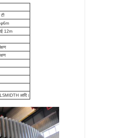
 टी
.φ6m
बाई 12m
ीक्षण
क्षण
FLSMIDTH आदि।