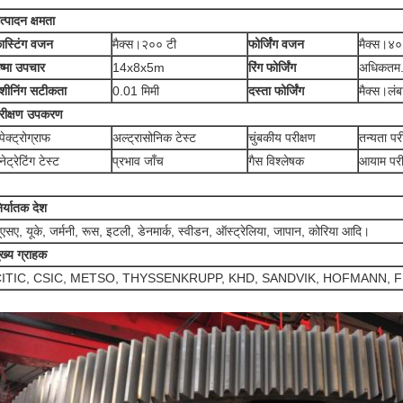
त्पादन क्षमता
ास्टिंग वजन
मैक्स।२०० टी
फोर्जिंग वजन
मैक्स।४०
ष्मा उपचार
14x8x5m
रिंग फोर्जिंग
अधिकतम
शीनिंग सटीकता
0.01 मिमी
दस्ता फोर्जिंग
मैक्स।लं
रीक्षण उपकरण
्पेक्ट्रोग्राफ
अल्ट्रासोनिक टेस्ट
चुंबकीय परीक्षण
तन्यता पर
ेनेट्रेटिंग टेस्ट
प्रभाव जाँच
गैस विश्लेषक
आयाम परी
िर्यातक देश
ूएसए, यूके, जर्मनी, रूस, इटली, डेनमार्क, स्वीडन, ऑस्ट्रेलिया, जापान, कोरिया आदि।
ुख्य ग्राहक
ITIC, CSIC, METSO, THYSSENKRUPP, KHD, SANDVIK, HOFMANN, 