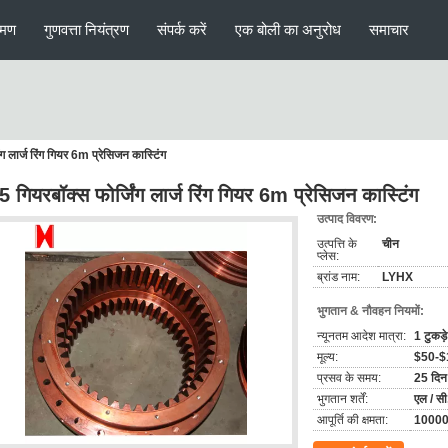
रमण
गुणवत्ता नियंत्रण
संपर्क करें
एक बोली का अनुरोध
समाचार
ग लार्ज रिंग गियर 6m प्रेसिजन कास्टिंग
 गियरबॉक्स फोर्जिंग लार्ज रिंग गियर 6m प्रेसिजन कास्टिंग
उत्पाद विवरण:
उत्पत्ति के
चीन
प्लेस:
ब्रांड नाम:
LYHX
भुगतान & नौवहन नियमों:
न्यूनतम आदेश मात्रा:
1 टुकड़े
मूल्य:
$50-$
प्रसव के समय:
25 दिन
भुगतान शर्तें:
एल / सी,
आपूर्ति की क्षमता:
10000 ट