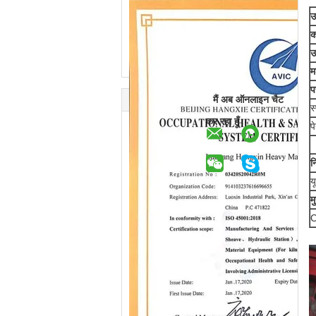
उ
क
उ
म
प
मैं अब ऑनलाइन चैट
स
कर रहा हूँ
प
न
य
म
C