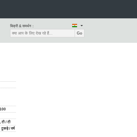
बिक्री & समर्थन：
Go
100
 टी / टी
ुकड़े / वर्ष