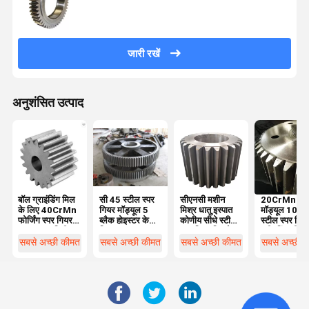
जारी रखें
अनुशंसित उत्पाद
बॉल ग्राइंडिंग मिल
सी 45 स्टील स्पर
सीएनसी मशीन
20CrMnTi 
के लिए 40CrMn
गियर मॉड्यूल 5
मिश्र धातु इस्पात
मॉड्यूल 10 टू
फोर्जिंग स्पर गियर
ब्लैक होइस्टर के
कोणीय सीधे स्टील
स्टील स्पर गिय
व्यास 600 मिमी
लिए
स्पर गियर बिग चेन
स्टीयरिंग व्हील
व्हील
सबसे अच्छी कीमत
सबसे अच्छी कीमत
सबसे अच्छी कीमत
सबसे अच्छी 