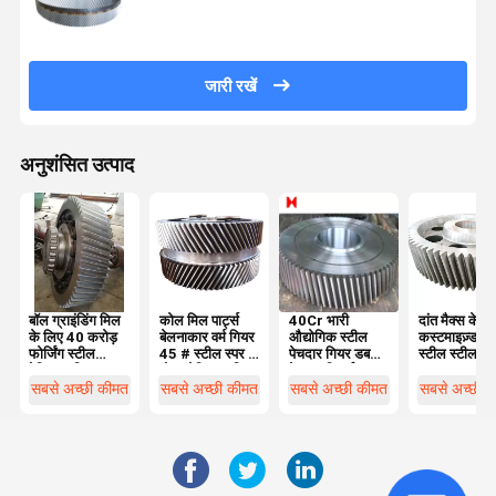
जारी रखें
अनुशंसित उत्पाद
बॉल ग्राइंडिंग मिल
कोल मिल पार्ट्स
40Cr भारी
दांत मैक्स के स
के लिए 40 करोड़
बेलनाकार वर्म गियर
औद्योगिक स्टील
कस्टमाइज़्ड हार्
फोर्जिंग स्टील
45 # स्टील स्पर 2
पेचदार गियर डबल
स्टील स्टील ग
हेलिकल गियर व्यास
मोल्ड हेलिकल गियर
पेचदार गियर्स
560 मिमी
सेट
सबसे अच्छी कीमत
सबसे अच्छी कीमत
सबसे अच्छी कीमत
सबसे अच्छी 